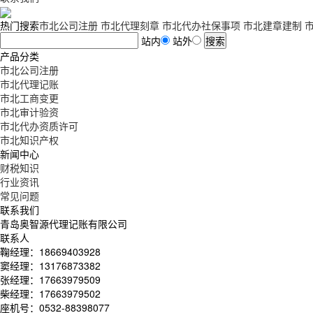
热门搜索
市北公司注册
市北代理刻章
市北代办社保事项
市北建章建制
站内
站外
产品分类
市北公司注册
市北代理记账
市北工商变更
市北审计验资
市北代办资质许可
市北知识产权
新闻中心
财税知识
行业资讯
常见问题
联系我们
青岛奥智源代理记账有限公司
联系人
鞠经理：18669403928
窦经理：13176873382
张经理：17663979509
柴经理：17663979502
座机号：0532-88398077