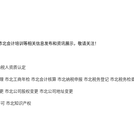
,市北会计培训等相关信息发布和资讯展示，敬请关注！
纳税人资质认定
理
市北工商年检
市北会计核算
市北纳税申报
市北税务登记
市北税务检
更
市北公司股权变更
市北公司地址变更
许可
市北知识产权