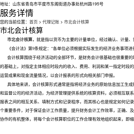
地址：山东省青岛市平度市东阁街道办事处杭州路195号
服务详情
您的当前位置：
首页
>
代理记账
>
市北会计核算
市北会计核算
市北会计核算
，就是指以货币为主要的计量单位，经过确认、计量、
《会计法》第
9
条规定：“各单位必须根据实际发生的经济业务事项进
会计核算围绕于经济活动的全部环节，是财务会计很基础也很重要的
的基础上，对指定主体相应时段内的收入、费用、利润和某一指定时段的
运营成果和现金流量情况，以会计报表的形式向相关部门申报。
具体地来讲，会计核算形式通常是指将经济业务的原始信息加工生成
和监督公司的经济活动，为经济管理提供系统的核算资料，必须相互联系
报表之间的相互关系、填制方式和记录程序，而其核心也是规定如何记录
个重要条件，对于保证会计工作质量，提升财务会计工作效率，正确、及
协作的有机整体，将每个会计核算职位的工作合理有效地组织起来，即缩