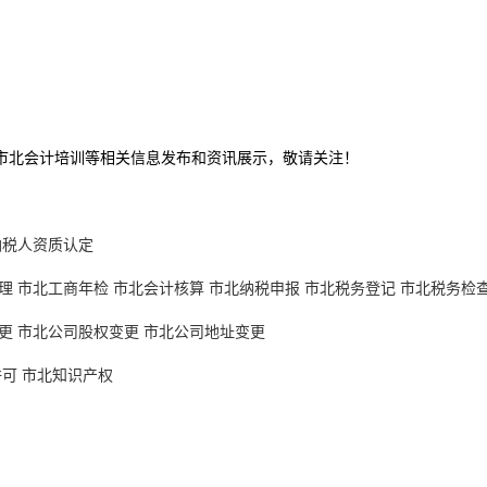
,市北会计培训等相关信息发布和资讯展示，敬请关注！
纳税人资质认定
理
市北工商年检
市北会计核算
市北纳税申报
市北税务登记
市北税务检
更
市北公司股权变更
市北公司地址变更
许可
市北知识产权