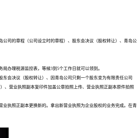
岛公司的章程（公司设立时的章程）、股东会决议（股权转让）、青岛公
务局办理税源监控表，等候
3
到
5
个工作日就可以领到。
股东会决议（股权转让）、因青岛公司只剩一个股东变为有限责任公司
传）、营业执照副本复印件加盖公章拍照上传、营业执照正副本原件拍照
营业执照正副本更换新的。拿出新营业执照为企业股权的业务完成。在青