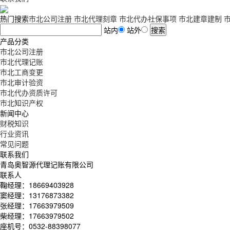
热门搜索
市北公司注册
市北代理刻章
市北代办社保事项
市北建章建制
站内
站外
产品分类
市北公司注册
市北代理记账
市北工商变更
市北审计验资
市北代办资质许可
市北知识产权
新闻中心
财税知识
行业资讯
常见问题
联系我们
青岛奥智源代理记账有限公司
联系人
鞠经理：18669403928
窦经理：13176873382
张经理：17663979509
柴经理：17663979502
座机号：0532-88398077