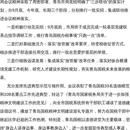
局会议精神采取了周密部署。青岛市局党组明确了“三步联动”的落实计
划，分
9
月底、今年底、长期三个阶段，分别推行一批实招，集成联动推
进会议精神落实。
一是积极行动见实招：
9
月底前，市局班子成员完成一轮基层党建联
系点指导调研工作，推行青岛国税办税事项“只跑一次”清单。
二是打好基础激活力：落实“放管服”改革要求，转变税收征管方式。
稳步推进干部选拔任用交流，推行一批在意爱护基层的举措。
三是行稳致远谋发展：集成落实“放管服”改革任务，落实好纵合横通
强党建工作机制，研究人才建设长期性规划，夯实青岛国税未来发展的根
基。
充分发挥先进典型示范引领作用。会议表彰了青岛国税
33
名道德模范
和
108
名重点工作先进典型，转达了《青岛市国家税务局关于进一步加强
精神文明建设工作的意见》，向全市国税系统所有干部职工诵读了道德建
设倡议书，播放了青岛国税精神文明建设巡礼专题片，努力在国税干部中
掀起比学赶超的工作热潮。特别是，青岛国税以道德讲堂为主要载体，坚
持“身边人讲身边事、身边事教身边人”，进一步发掘宣传典型感人事迹，