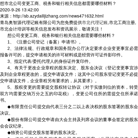
想市北公司变更工商、税务和银行相关信息都需要哪些材料？
2020-9-26 13:42:00
来源：http://sb.azydailijizhang.com/news471632.html
青岛奥智源代理记账有限公司为您免费提供
市北代理记账
,市北工商注册,
市北会计培训等相关信息发布和资讯展示，敬请关注！
想公司变更工商、税务和银行相关信息都需要哪些材料？
1
、《注册公司登记（备案）申请书》。
2
、法律法规、行政规章和国务院办公厅决定要求企业变更事宜必需
报备许可的，提交申请相关的许可材料或是经营许可证件影印件。
3
、指定代表
/
委托代理人的身份证件复印件。
4
、有关于更改企业章程的股东决定、股东会决议（登记变更事宜涉
及到企业章程更改的，提交申请该文件；这其中公司股东登记变更不必提
交申请该文件，企业章程另有要求的，从其要求）。
5
、股权变更的需要提交股权转让协议（对于实缴到位的资本，转受
双方均需要交纳万分之五的印花税），变更公司住所的需提交住所承诺
书。
◆
有限责任公司提交由代表三分之二以上表决权的股东签署的股东
决议。
◆
股份有限公司提交申请由大会主持及列席会议的董事会签定的股
会会议纪录。
◆
独资公司提交股东签署的股东决定。