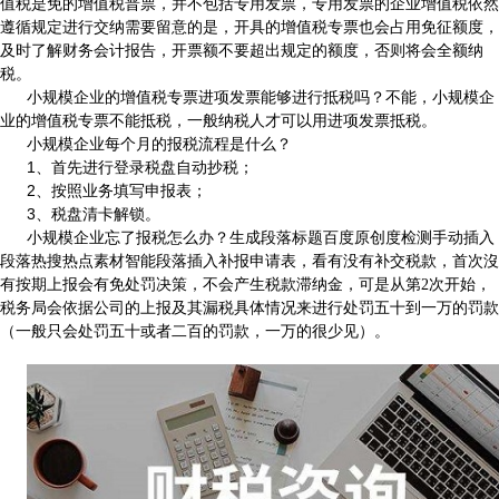
值税是免的增值税普票，并不包括专用发票，专用发票的企业增值税依然
遵循规定进行交纳需要留意的是，开具的增值税专票也会占用免征额度，
及时了解财务会计报告，开票额不要超出规定的额度，否则将会全额纳
税。
小规模企业的增值税专票进项发票能够进行抵税吗？不能，小规模企
业的增值税专票不能抵税，一般纳税人才可以用进项发票抵税。
小规模企业每个月的报税流程是什么？
1
、首先进行登录税盘自动抄税；
2
、按照业务填写申报表；
3
、税盘清卡解锁。
小规模企业忘了报税怎么办？生成段落标题百度原创度检测手动插入
段落热搜热点素材智能段落插入补报申请表，看有没有补交税款，首次沒
有按期上报会有免处罚决策，不会产生税款滞纳金，可是从第
2
次开始，
税务局会依据公司的上报及其漏税具体情况来进行处罚五十到一万的罚款
（一般只会处罚五十或者二百的罚款，一万的很少见）。