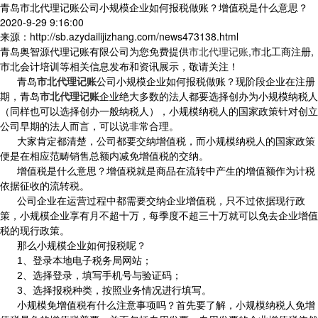
青岛市北代理记账公司小规模企业如何报税做账？增值税是什么意思？
2020-9-29 9:16:00
来源：http://sb.azydailijizhang.com/news473138.html
青岛奥智源代理记账有限公司为您免费提供
市北代理记账
,市北工商注册,
市北会计培训等相关信息发布和资讯展示，敬请关注！
青岛
市北代理记账
公司小规模企业如何报税做账？现阶段企业在注册
期，青岛
市北代理记账
企业绝大多数的法人都要选择创办为小规模纳税人
（同样也可以选择创办一般纳税人），小规模纳税人的国家政策针对创立
公司早期的法人而言，可以说非常合理。
大家肯定都清楚，公司都要交纳增值税，而小规模纳税人的国家政策
便是在相应范畴销售总额内减免增值税的交纳。
增值税是什么意思？增值税就是商品在流转中产生的增值额作为计税
依据征收的流转税。
公司企业在运营过程中都需要交纳企业增值税，只不过依据现行政
策，小规模企业享有月不超十万，每季度不超三十万就可以免去企业增值
税的现行政策。
那么小规模企业如何报税呢？
1
、登录本地电子税务局网站；
2
、选择登录，填写手机号与验证码；
3
、选择报税种类，按照业务情况进行填写。
小规模免增值税有什么注意事项吗？首先要了解，小规模纳税人免增