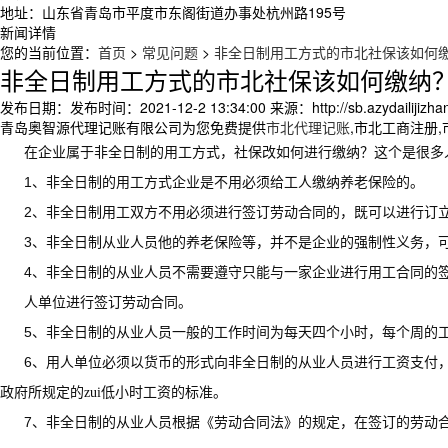
地址：山东省青岛市平度市东阁街道办事处杭州路195号
新闻详情
您的当前位置：
首页
>
常见问题
>
非全日制用工方式的市北社保该如何
非全日制用工方式的市北社保该如何缴纳
发布日期：
发布时间：2021-12-2 13:34:00
来源：
http://sb.azydailiji
青岛奥智源代理记账有限公司为您免费提供
市北代理记账
,市北工商注册
在企业属于非全日制的用工方式，社保改如何进行缴纳？这个是很多
1
、非全日制的用工方式企业是不用必须给工人缴纳养老保险的。
2
、非全日制用工双方不用必须进行签订劳动合同的，既可以进行订
3
、非全日制从业人员他的养老保险等，并不是企业的强制性义务，
4
、非全日制的从业人员不需要遵守只能与一家企业进行用工合同的
人单位进行签订劳动合同。
5
、非全日制的从业人员一般的工作时间为每天四个小时，每个周的
6
、用人单位必须以货币的形式向非全日制的从业人员进行工资支付，
政府所规定的zui低小时工资的标准。
7
、非全日制的从业人员根据《劳动合同法》的规定，在签订的劳动