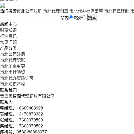
热门搜索
市北公司注册
市北代理刻章
市北代办社保事项
市北建章建制
站内
站外
新闻中心
财税知识
行业资讯
常见问题
产品分类
市北公司注册
市北代理记账
市北工商变更
市北审计验资
市北代办资质许可
市北知识产权
联系我们
青岛奥智源代理记账有限公司
联系人
鞠经理：18669403928
窦经理：13176873382
张经理：17663979509
柴经理：17663979502
座机号：0532-88398077