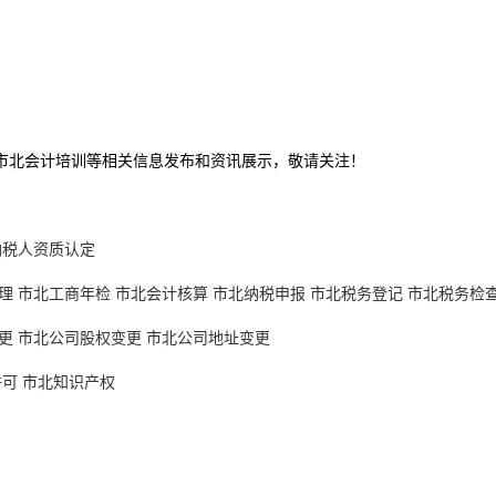
,市北会计培训等相关信息发布和资讯展示，敬请关注！
纳税人资质认定
理
市北工商年检
市北会计核算
市北纳税申报
市北税务登记
市北税务检
更
市北公司股权变更
市北公司地址变更
许可
市北知识产权