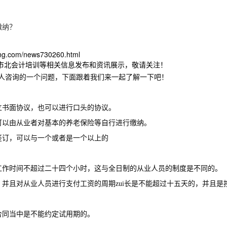
缴纳？
？
zhang.com/news730260.html
,市北会计培训等相关信息发布和资讯展示，敬请关注！
人咨询的一个问题，下面跟着我们来一起了解一下吧！
立书面协议，也可以进行口头的协议。
可以由从业者对基本的养老保险等自行进行缴纳。
签订，可以与一个或者是一个以上的
工作时间不超过二十四个小时，这与全日制的从业人员的制度是不同的。
并且对从业人员进行支付工资的周期zui长是不能超过十五天的，并且
合同当中是不能约定试用期的。